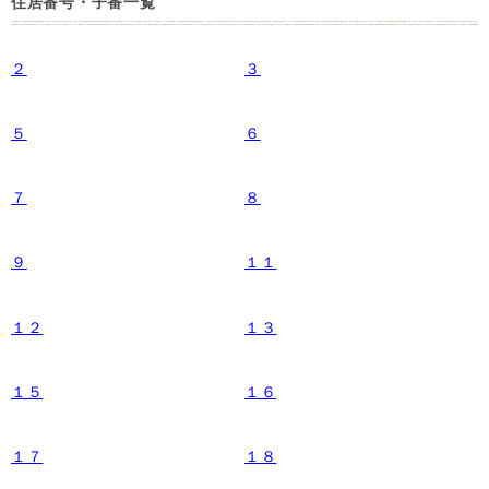
住居番号・子番一覧
２
３
５
６
７
８
９
１１
１２
１３
１５
１６
１７
１８