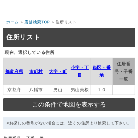
ホーム
>
店舗検索TOP
> 住所リスト
住所リスト
現在、選択している住所
住居番
小字・丁
街区・番
都道府県
市町村
大字・町
号・子番
目
地
一覧
京都府
八幡市
男山
男山美桜
１０
※お探しの番号がない場合には、近くの住所より検索して下さい。