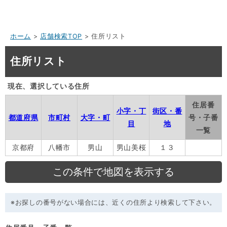
ホーム
>
店舗検索TOP
> 住所リスト
住所リスト
現在、選択している住所
住居番
小字・丁
街区・番
都道府県
市町村
大字・町
号・子番
目
地
一覧
京都府
八幡市
男山
男山美桜
１３
※お探しの番号がない場合には、近くの住所より検索して下さい。