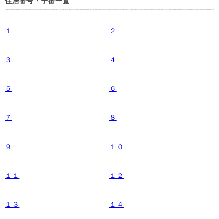
住居番号・子番一覧
１
２
３
４
５
６
７
８
９
１０
１１
１２
１３
１４