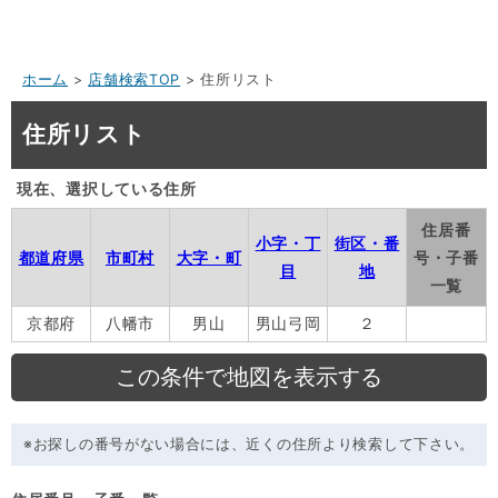
ホーム
>
店舗検索TOP
> 住所リスト
住所リスト
現在、選択している住所
住居番
小字・丁
街区・番
都道府県
市町村
大字・町
号・子番
目
地
一覧
京都府
八幡市
男山
男山弓岡
２
※お探しの番号がない場合には、近くの住所より検索して下さい。