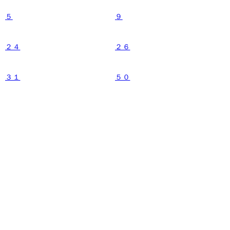
５
９
２４
２６
３１
５０