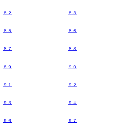
８２
８３
８５
８６
８７
８８
８９
９０
９１
９２
９３
９４
９６
９７