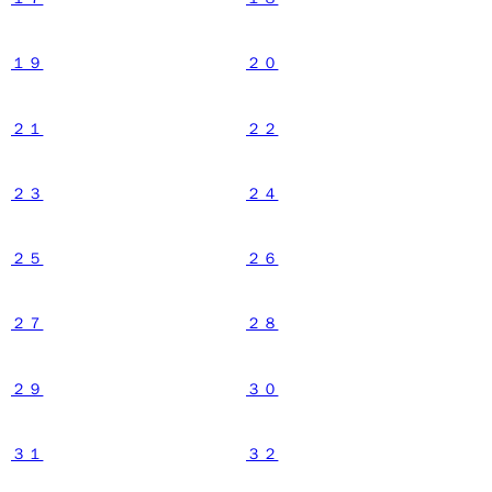
１９
２０
２１
２２
２３
２４
２５
２６
２７
２８
２９
３０
３１
３２