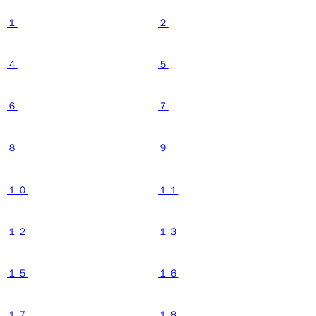
１
２
４
５
６
７
８
９
１０
１１
１２
１３
１５
１６
１７
１８