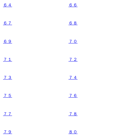
６４
６６
６７
６８
６９
７０
７１
７２
７３
７４
７５
７６
７７
７８
７９
８０