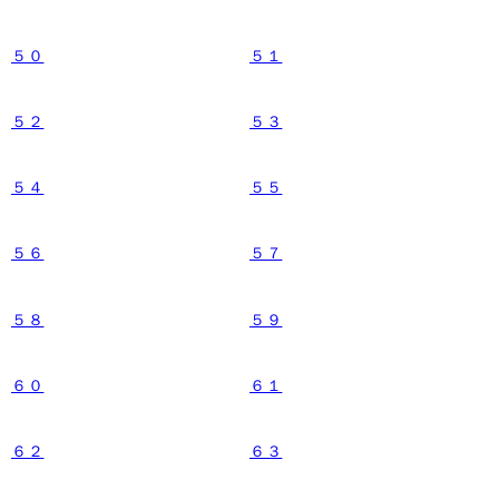
５０
５１
５２
５３
５４
５５
５６
５７
５８
５９
６０
６１
６２
６３