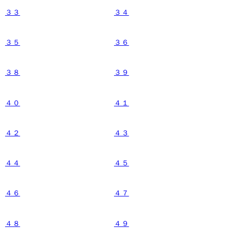
３３
３４
３５
３６
３８
３９
４０
４１
４２
４３
４４
４５
４６
４７
４８
４９