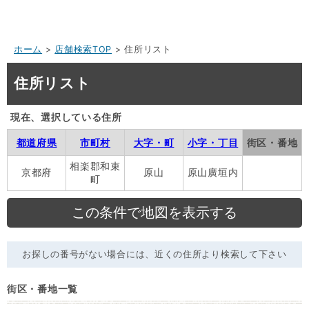
ホーム
>
店舗検索TOP
> 住所リスト
住所リスト
現在、選択している住所
都道府県
市町村
大字・町
小字・丁目
街区・番地
相楽郡和束
京都府
原山
原山廣垣内
町
お探しの番号がない場合には、近くの住所より検索して下さい
街区・番地一覧