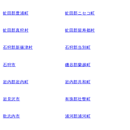
虻田郡豊浦町
虻田郡ニセコ町
虻田郡真狩村
虻田郡留寿都村
石狩郡新篠津村
石狩郡当別町
石狩市
磯谷郡蘭越町
岩内郡岩内町
岩内郡共和町
岩見沢市
有珠郡壮瞥町
歌志内市
浦河郡浦河町