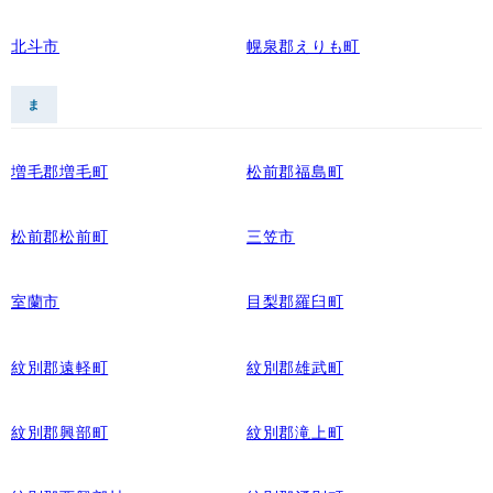
北斗市
幌泉郡えりも町
ま
増毛郡増毛町
松前郡福島町
松前郡松前町
三笠市
室蘭市
目梨郡羅臼町
紋別郡遠軽町
紋別郡雄武町
紋別郡興部町
紋別郡滝上町