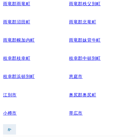
雨竜郡雨竜町
雨竜郡秩父別町
雨竜郡沼田町
雨竜郡北竜町
雨竜郡幌加内町
雨竜郡妹背牛町
枝幸郡枝幸町
枝幸郡中頓別町
枝幸郡浜頓別町
恵庭市
江別市
奥尻郡奥尻町
小樽市
帯広市
か