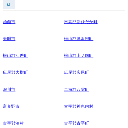
は
函館市
日高郡新ひだか町
美唄市
檜山郡厚沢部町
檜山郡江差町
檜山郡上ノ国町
広尾郡大樹町
広尾郡広尾町
深川市
二海郡八雲町
富良野市
古宇郡神恵内村
古宇郡泊村
古平郡古平町