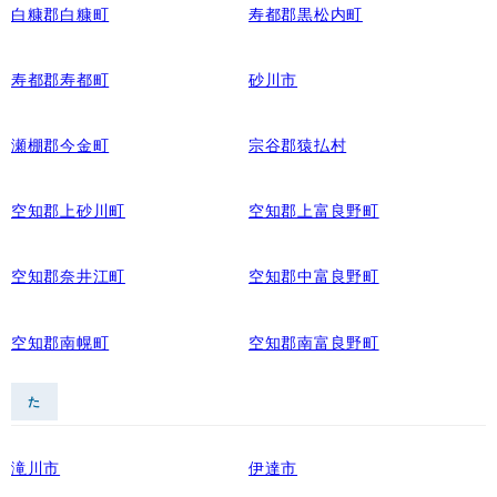
白糠郡白糠町
寿都郡黒松内町
寿都郡寿都町
砂川市
瀬棚郡今金町
宗谷郡猿払村
空知郡上砂川町
空知郡上富良野町
空知郡奈井江町
空知郡中富良野町
空知郡南幌町
空知郡南富良野町
た
滝川市
伊達市