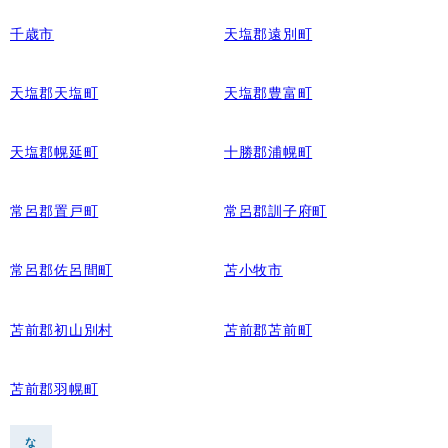
千歳市
天塩郡遠別町
天塩郡天塩町
天塩郡豊富町
天塩郡幌延町
十勝郡浦幌町
常呂郡置戸町
常呂郡訓子府町
常呂郡佐呂間町
苫小牧市
苫前郡初山別村
苫前郡苫前町
苫前郡羽幌町
な