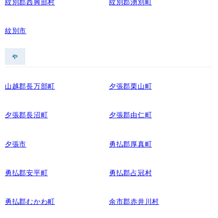
紋別郡西興部村
紋別郡湧別町
紋別市
や
山越郡長万部町
夕張郡栗山町
夕張郡長沼町
夕張郡由仁町
夕張市
勇払郡厚真町
勇払郡安平町
勇払郡占冠村
勇払郡むかわ町
余市郡赤井川村