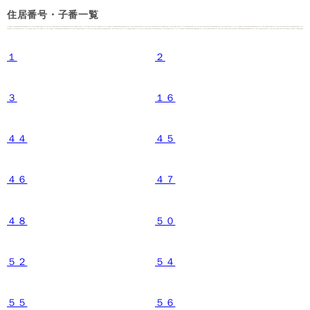
住居番号・子番一覧
１
２
３
１６
４４
４５
４６
４７
４８
５０
５２
５４
５５
５６