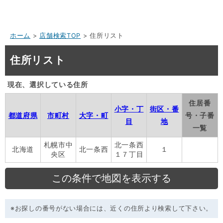
ホーム
>
店舗検索TOP
> 住所リスト
住所リスト
現在、選択している住所
住居番
小字・丁
街区・番
都道府県
市町村
大字・町
号・子番
目
地
一覧
札幌市中
北一条西
北海道
北一条西
１
央区
１７丁目
※お探しの番号がない場合には、近くの住所より検索して下さい。