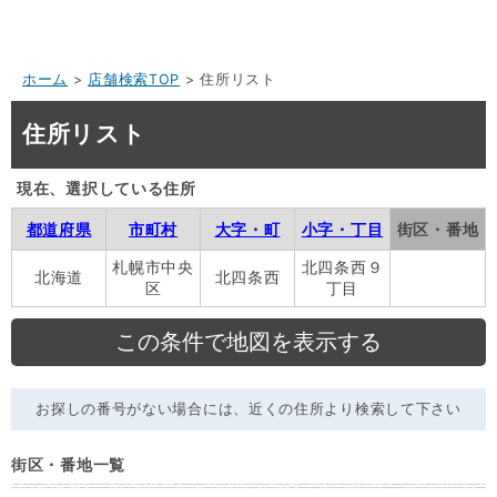
ホーム
>
店舗検索TOP
> 住所リスト
住所リスト
現在、選択している住所
都道府県
市町村
大字・町
小字・丁目
街区・番地
札幌市中央
北四条西９
北海道
北四条西
区
丁目
お探しの番号がない場合には、近くの住所より検索して下さい
街区・番地一覧