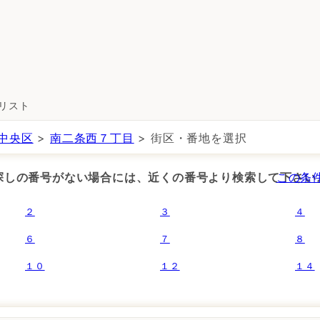
所リスト
中央区
>
南二条西７丁目
> 街区・番地を選択
お探しの番号がない場合には、近くの番号より検索して下さい
この条
２
３
４
６
７
８
１０
１２
１４