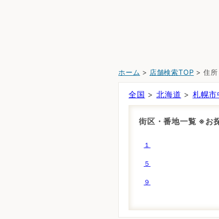
ホーム
>
店舗検索TOP
> 住
全国
>
北海道
>
札幌市
街区・番地一覧 ※
１
５
９