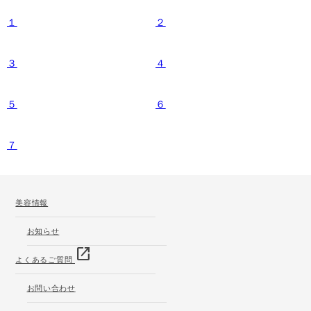
１
２
３
４
５
６
７
美容情報
お知らせ
open_in_new
よくあるご質問
お問い合わせ