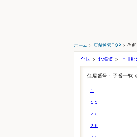
ホーム
>
店舗検索TOP
> 住
全国
>
北海道
>
上川郡
住居番号・子番一覧
１
１３
２０
２５