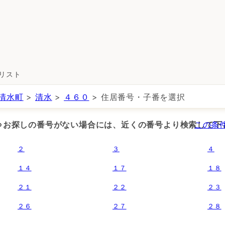
所リスト
清水町
>
清水
>
４６０
> 住居番号・子番を選択
 ※お探しの番号がない場合には、近くの番号より検索して下
この条
２
３
４
１４
１７
１８
２１
２２
２３
２６
２７
２８