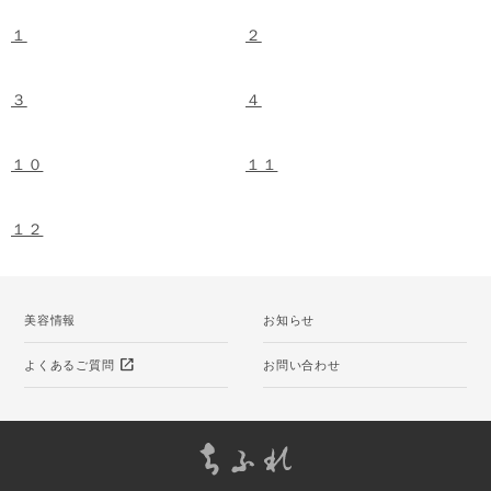
１
２
３
４
１０
１１
１２
美容情報
お知らせ
open_in_new
よくあるご質問
お問い合わせ