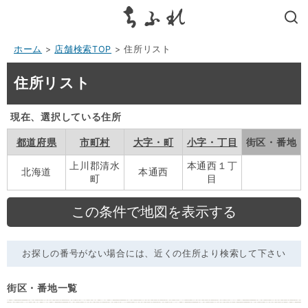
search
ホーム
>
店舗検索TOP
> 住所リスト
住所リスト
現在、選択している住所
都道府県
市町村
大字・町
小字・丁目
街区・番地
上川郡清水
本通西１丁
北海道
本通西
町
目
お探しの番号がない場合には、近くの住所より検索して下さい
街区・番地一覧