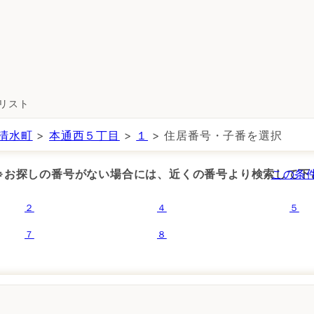
所リスト
清水町
>
本通西５丁目
>
１
> 住居番号・子番を選択
 ※お探しの番号がない場合には、近くの番号より検索して下
この条
２
４
５
７
８