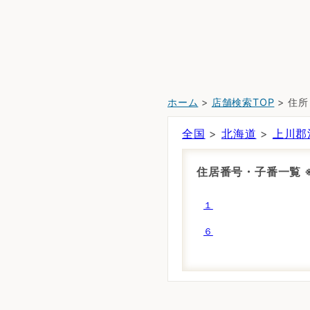
ホーム
>
店舗検索TOP
> 住
全国
>
北海道
>
上川郡
住居番号・子番一覧
１
６