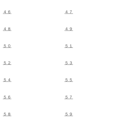
４６
４７
４８
４９
５０
５１
５２
５３
５４
５５
５６
５７
５８
５９