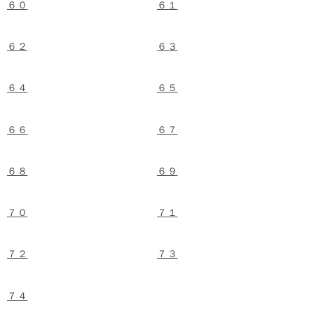
６０
６１
６２
６３
６４
６５
６６
６７
６８
６９
７０
７１
７２
７３
７４