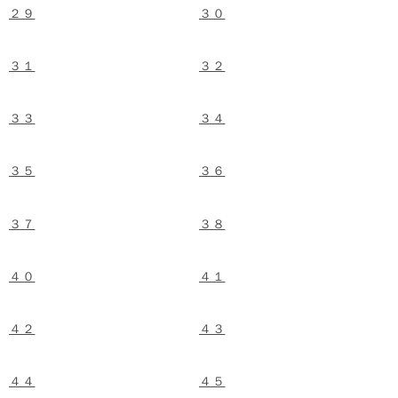
２９
３０
３１
３２
３３
３４
３５
３６
３７
３８
４０
４１
４２
４３
４４
４５