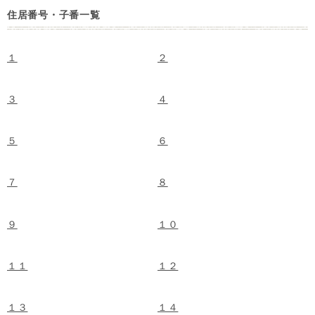
住居番号・子番一覧
１
２
３
４
５
６
７
８
９
１０
１１
１２
１３
１４