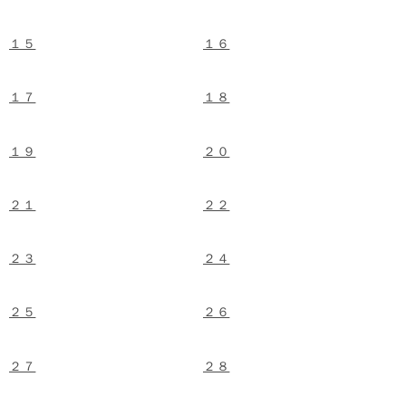
１５
１６
１７
１８
１９
２０
２１
２２
２３
２４
２５
２６
２７
２８