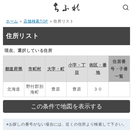
search
ホーム
>
店舗検索TOP
> 住所リスト
住所リスト
現在、選択している住所
住居番
小字・丁
街区・番
都道府県
市町村
大字・町
号・子番
目
地
一覧
野付郡別
北海道
豊原
豊原
３０
海町
※お探しの番号がない場合には、近くの住所より検索して下さい。