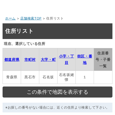
ホーム
>
店舗検索TOP
> 住所リスト
住所リスト
現在、選択している住所
住居番
小字・丁
街区・番
都道府県
市町村
大字・町
号・子番
目
地
一覧
石名坂姥
青森県
黒石市
石名坂
１
懐
※お探しの番号がない場合には、近くの住所より検索して下さい。