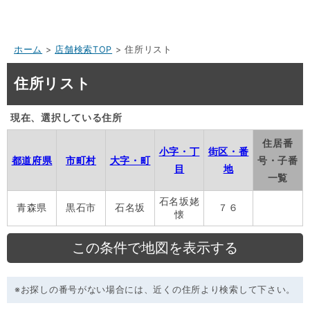
ホーム
>
店舗検索TOP
> 住所リスト
住所リスト
現在、選択している住所
住居番
小字・丁
街区・番
都道府県
市町村
大字・町
号・子番
目
地
一覧
石名坂姥
青森県
黒石市
石名坂
７６
懐
※お探しの番号がない場合には、近くの住所より検索して下さい。