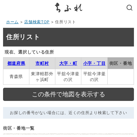
search
ホーム
>
店舗検索TOP
> 住所リスト
住所リスト
現在、選択している住所
都道府県
市町村
大字・町
小字・丁目
街区・番地
東津軽郡外
平舘今津釜
平舘今津釜
青森県
ヶ浜町
の沢
の沢
お探しの番号がない場合には、近くの住所より検索して下さい
街区・番地一覧