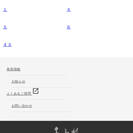
１
４
５
６
４３
美容情報
お知らせ
open_in_new
よくあるご質問
お問い合わせ