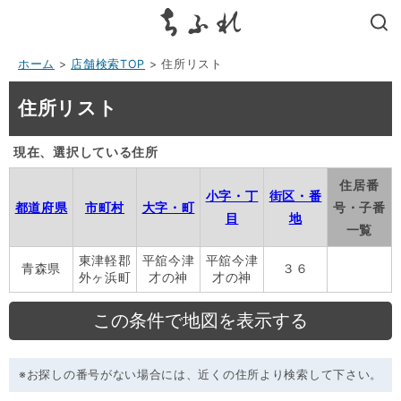
search
ホーム
>
店舗検索TOP
> 住所リスト
住所リスト
現在、選択している住所
住居番
小字・丁
街区・番
都道府県
市町村
大字・町
号・子番
目
地
一覧
東津軽郡
平舘今津
平舘今津
青森県
３６
外ヶ浜町
才の神
才の神
※お探しの番号がない場合には、近くの住所より検索して下さい。