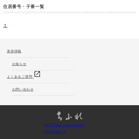
住居番号・子番一覧
１
美容情報
お知らせ
open_in_new
よくあるご質問
お問い合わせ
OFFICIAL Instagram
OFFICIAL X