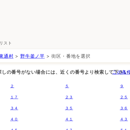
所リスト
東通村
>
野牛釜ノ平
> 街区・番地を選択
お探しの番号がない場合には、近くの番号より検索して下さい
この条
２
５
９
１７
２３
２５
３４
３５
３６
４０
４１
４３