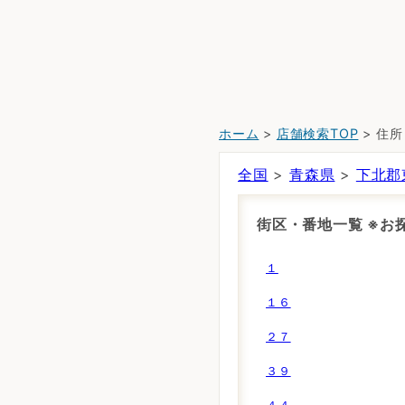
ホーム
>
店舗検索TOP
> 住
全国
>
青森県
>
下北郡
街区・番地一覧 ※
１
１６
２７
３９