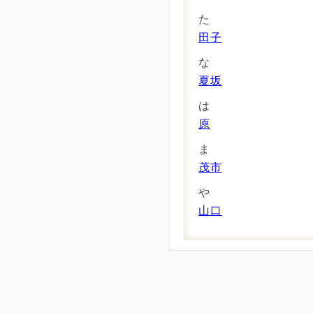
た
田子
な
夏坂
は
原
ま
茂市
や
山口