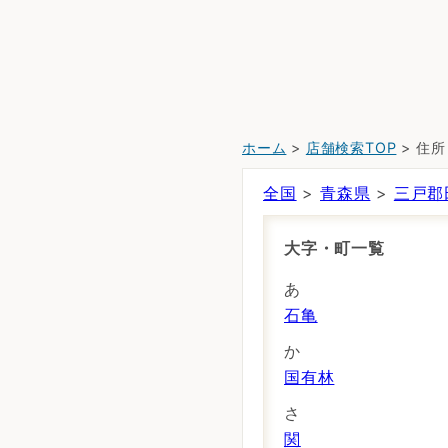
ホーム
>
店舗検索TOP
> 住
全国
>
青森県
>
三戸郡
大字・町一覧
あ
石亀
か
国有林
さ
関