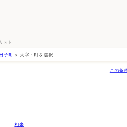
所リスト
田子町
> 大字・町を選択
この条
相米