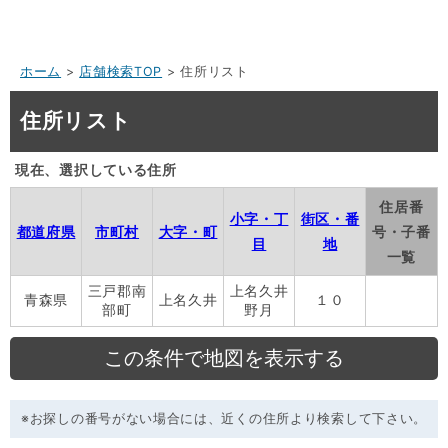
ホーム
>
店舗検索TOP
> 住所リスト
住所リスト
現在、選択している住所
住居番
小字・丁
街区・番
都道府県
市町村
大字・町
号・子番
目
地
一覧
三戸郡南
上名久井
青森県
上名久井
１０
部町
野月
※お探しの番号がない場合には、近くの住所より検索して下さい。