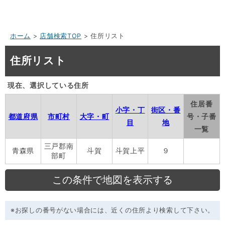
ホーム
>
店舗検索TOP
> 住所リスト
住所リスト
現在、選択している住所
住居番
小字・丁
街区・番
都道府県
市町村
大字・町
号・子番
目
地
一覧
三戸郡南
青森県
斗賀
斗賀上平
９
部町
※お探しの番号がない場合には、近くの住所より検索して下さい。