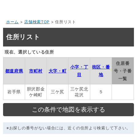
ホーム
>
店舗検索TOP
> 住所リスト
住所リスト
現在、選択している住所
住居番
小字・丁
街区・番
都道府県
市町村
大字・町
号・子番
目
地
一覧
胆沢郡金
三ケ尻北
岩手県
三ケ尻
５
ケ崎町
花沢
※お探しの番号がない場合には、近くの住所より検索して下さい。