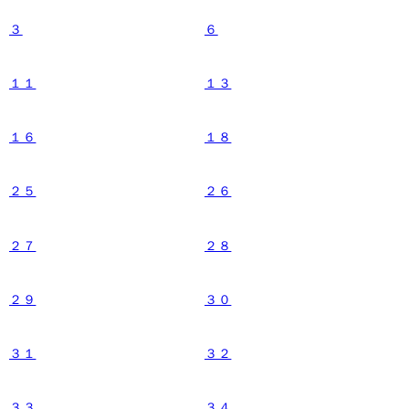
３
６
１１
１３
１６
１８
２５
２６
２７
２８
２９
３０
３１
３２
３３
３４