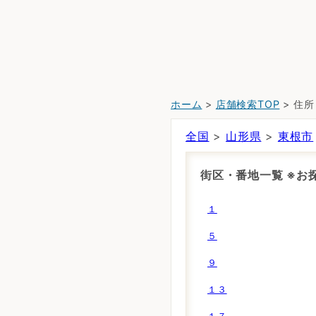
ホーム
>
店舗検索TOP
> 住
全国
>
山形県
>
東根市
街区・番地一覧 ※
１
５
９
１３