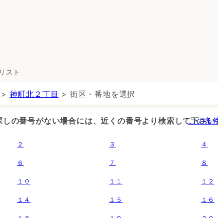
所リスト
>
神町北２丁目
> 街区・番地を選択
お探しの番号がない場合には、近くの番号より検索して下さい
この条
２
３
４
６
７
８
１０
１１
１２
１４
１５
１６