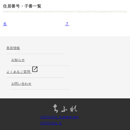
住居番号・子番一覧
６
７
美容情報
お知らせ
open_in_new
よくあるご質問
お問い合わせ
OFFICIAL Instagram
OFFICIAL X