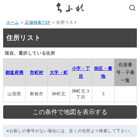
search
ホーム
>
店舗検索TOP
> 住所リスト
住所リスト
現在、選択している住所
住居番
小字・丁
街区・番
都道府県
市町村
大字・町
号・子番
目
地
一覧
神町北３
山形県
東根市
神町北
３
丁目
※お探しの番号がない場合には、近くの住所より検索して下さい。