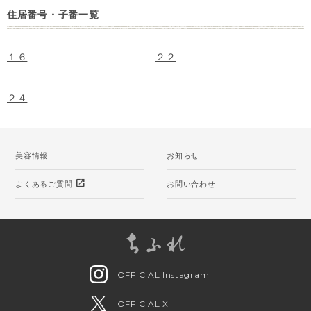
住居番号・子番一覧
１６
２２
２４
美容情報
お知らせ
open_in_new
よくあるご質問
お問い合わせ
OFFICIAL Instagram
OFFICIAL X