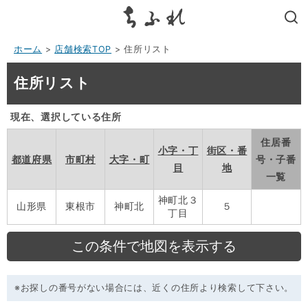
search
ホーム
>
店舗検索TOP
> 住所リスト
住所リスト
現在、選択している住所
住居番
小字・丁
街区・番
都道府県
市町村
大字・町
号・子番
目
地
一覧
神町北３
山形県
東根市
神町北
５
丁目
※お探しの番号がない場合には、近くの住所より検索して下さい。