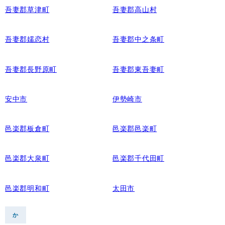
吾妻郡草津町
吾妻郡高山村
吾妻郡嬬恋村
吾妻郡中之条町
吾妻郡長野原町
吾妻郡東吾妻町
安中市
伊勢崎市
邑楽郡板倉町
邑楽郡邑楽町
邑楽郡大泉町
邑楽郡千代田町
邑楽郡明和町
太田市
か