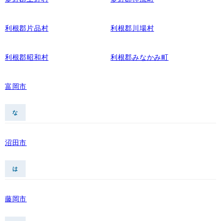
利根郡片品村
利根郡川場村
利根郡昭和村
利根郡みなかみ町
富岡市
な
沼田市
は
藤岡市