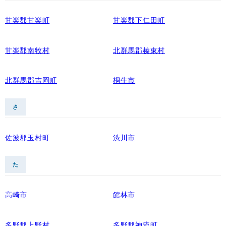
甘楽郡甘楽町
甘楽郡下仁田町
甘楽郡南牧村
北群馬郡榛東村
北群馬郡吉岡町
桐生市
さ
佐波郡玉村町
渋川市
た
高崎市
館林市
多野郡上野村
多野郡神流町