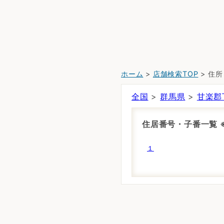
ホーム
>
店舗検索TOP
> 住
全国
>
群馬県
>
甘楽郡
住居番号・子番一覧
１