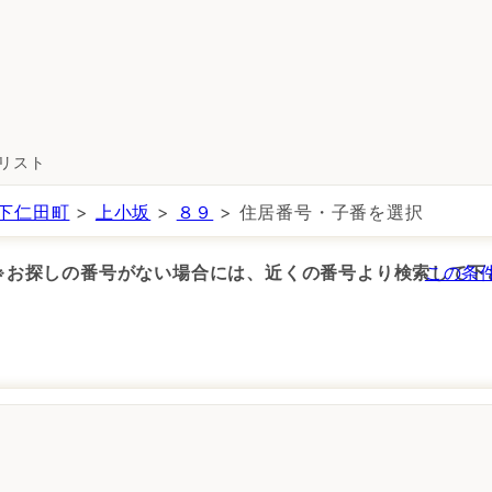
所リスト
下仁田町
>
上小坂
>
８９
> 住居番号・子番を選択
 ※お探しの番号がない場合には、近くの番号より検索して下
この条