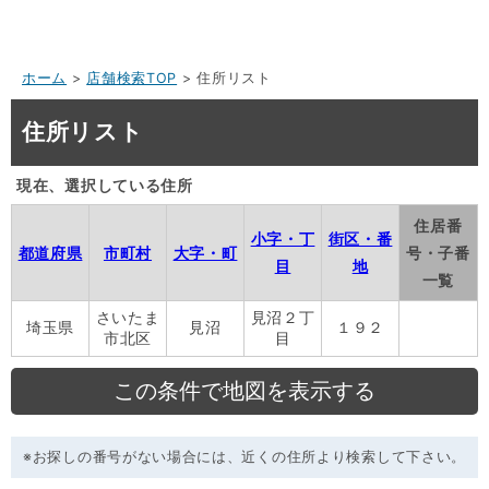
ホーム
>
店舗検索TOP
> 住所リスト
住所リスト
現在、選択している住所
住居番
小字・丁
街区・番
都道府県
市町村
大字・町
号・子番
目
地
一覧
さいたま
見沼２丁
埼玉県
見沼
１９２
市北区
目
※お探しの番号がない場合には、近くの住所より検索して下さい。