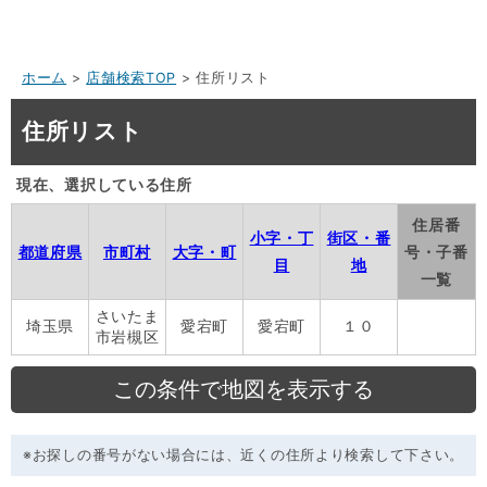
ホーム
>
店舗検索TOP
> 住所リスト
住所リスト
現在、選択している住所
住居番
小字・丁
街区・番
都道府県
市町村
大字・町
号・子番
目
地
一覧
さいたま
埼玉県
愛宕町
愛宕町
１０
市岩槻区
※お探しの番号がない場合には、近くの住所より検索して下さい。