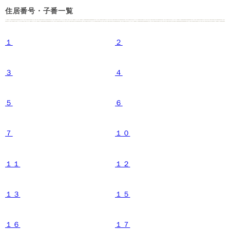
住居番号・子番一覧
１
２
３
４
５
６
７
１０
１１
１２
１３
１５
１６
１７