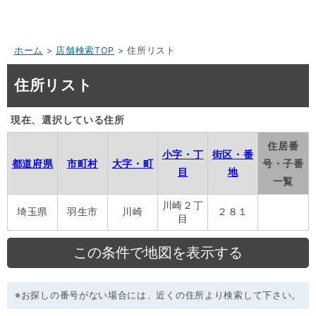
ホーム
>
店舗検索TOP
> 住所リスト
住所リスト
現在、選択している住所
住居番
小字・丁
街区・番
都道府県
市町村
大字・町
号・子番
目
地
一覧
川崎２丁
埼玉県
羽生市
川崎
２８１
目
※お探しの番号がない場合には、近くの住所より検索して下さい。