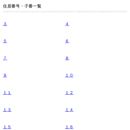
住居番号・子番一覧
３
４
５
６
７
８
９
１０
１１
１２
１３
１４
１５
１６