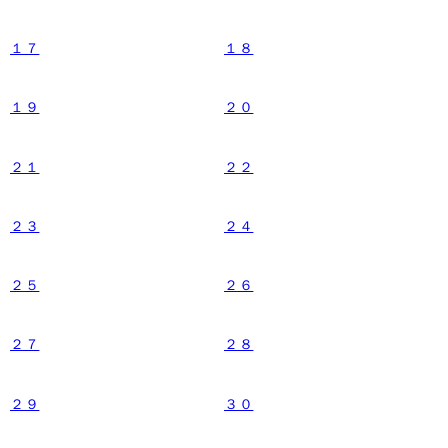
１７
１８
１９
２０
２１
２２
２３
２４
２５
２６
２７
２８
２９
３０