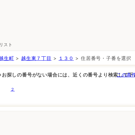
所リスト
越生町
>
越生東７丁目
>
１３０
> 住居番号・子番を選択
 ※お探しの番号がない場合には、近くの番号より検索して下
この条
２