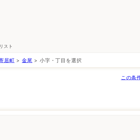
所リスト
寄居町
>
金尾
> 小字・丁目を選択
この条