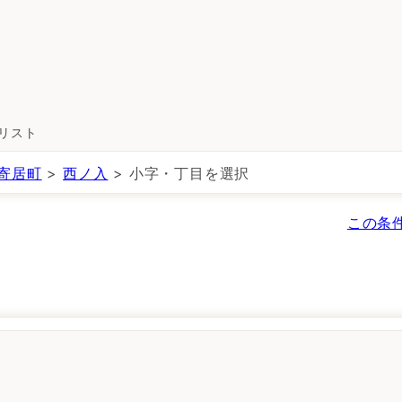
所リスト
寄居町
>
西ノ入
> 小字・丁目を選択
この条