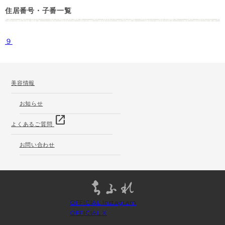
住居番号・子番一覧
９
美容情報
お知らせ
open_in_new
よくあるご質問
お問い合わせ
OFFICIAL Instagram
OFFICIAL X