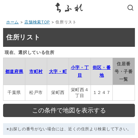
search
ホーム
>
店舗検索TOP
> 住所リスト
住所リスト
現在、選択している住所
住居番
小字・丁
街区・番
都道府県
市町村
大字・町
号・子番
目
地
一覧
栄町西４
千葉県
松戸市
栄町西
１２４７
丁目
※お探しの番号がない場合には、近くの住所より検索して下さい。