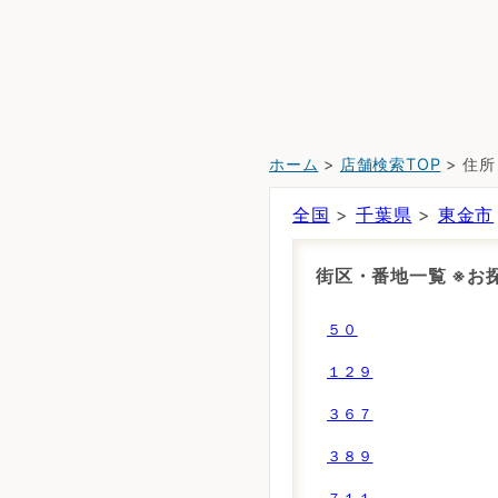
ホーム
>
店舗検索TOP
> 住
全国
>
千葉県
>
東金市
街区・番地一覧 ※
５０
１２９
３６７
３８９