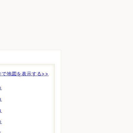
。
件で地図を表示する>>
０
８
４
０