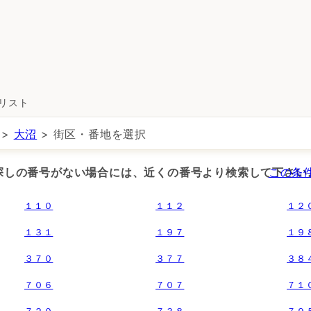
所リスト
>
大沼
> 街区・番地を選択
お探しの番号がない場合には、近くの番号より検索して下さい
この条
１１０
１１２
１２
１３１
１９７
１９
３７０
３７７
３８
７０６
７０７
７１