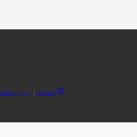
open_in_new
用環境について
採用情報