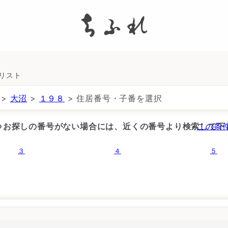
search
所リスト
>
大沼
>
１９８
> 住居番号・子番を選択
 ※お探しの番号がない場合には、近くの番号より検索して下
この条
３
４
５