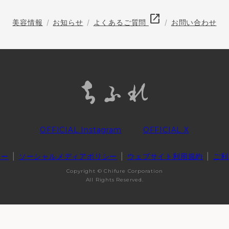
open_in_new
美容情報
お知らせ
よくあるご質問
お問い合わせ
OFFICIAL Instagram
OFFICIAL X
シー
ソーシャルメディアポリシー
ウェブサイト利用規約
ご利
Copyright © Chifure Corporation
All Rights Reserved.