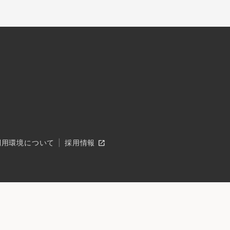
open_in_new
利用環境について
採用情報