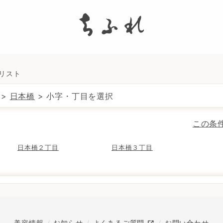
search
所リスト
>
日本橋
> 小字・丁目を選択
この条
日本橋２丁目
日本橋３丁目
美容情報
お知らせ
よくあるご質問
お問い合わせ