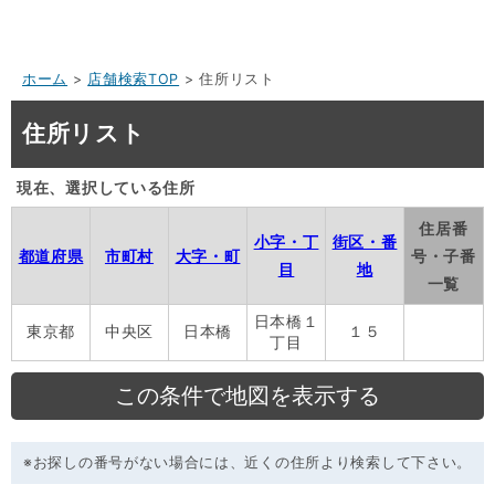
ホーム
>
店舗検索TOP
> 住所リスト
住所リスト
現在、選択している住所
住居番
小字・丁
街区・番
都道府県
市町村
大字・町
号・子番
目
地
一覧
日本橋１
東京都
中央区
日本橋
１５
丁目
※お探しの番号がない場合には、近くの住所より検索して下さい。