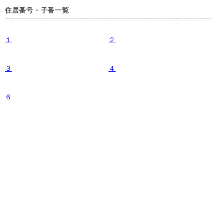
住居番号・子番一覧
１
２
３
４
６