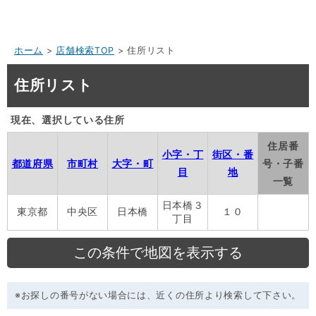
ホーム
>
店舗検索TOP
> 住所リスト
住所リスト
現在、選択している住所
住居番
小字・丁
街区・番
都道府県
市町村
大字・町
号・子番
目
地
一覧
日本橋３
東京都
中央区
日本橋
１０
丁目
※お探しの番号がない場合には、近くの住所より検索して下さい。