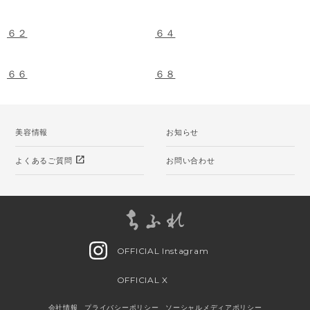
６２
６４
６６
６８
美容情報
お知らせ
open_in_new
よくあるご質問
お問い合わせ
OFFICIAL Instagram
OFFICIAL X
会社情報
プライバシーポリシー
ソーシャルメディアポリシー