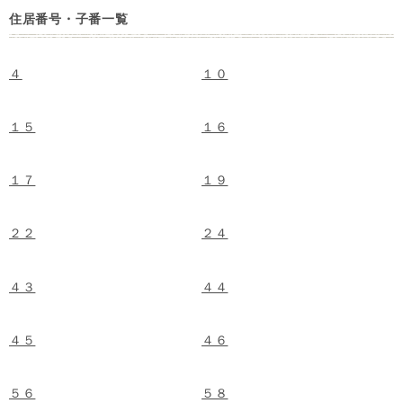
住居番号・子番一覧
４
１０
１５
１６
１７
１９
２２
２４
４３
４４
４５
４６
５６
５８