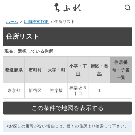
search
ホーム
>
店舗検索TOP
> 住所リスト
住所リスト
現在、選択している住所
住居番
小字・丁
街区・番
都道府県
市町村
大字・町
号・子番
目
地
一覧
神楽坂３
東京都
新宿区
神楽坂
１
丁目
※お探しの番号がない場合には、近くの住所より検索して下さい。