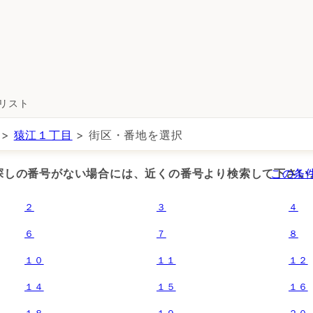
所リスト
>
猿江１丁目
> 街区・番地を選択
お探しの番号がない場合には、近くの番号より検索して下さい
この条
２
３
４
６
７
８
１０
１１
１２
１４
１５
１６