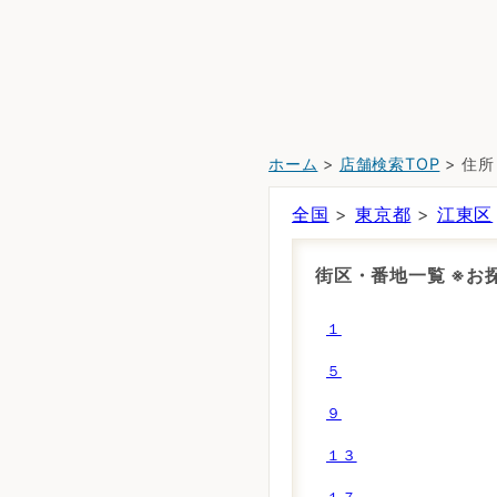
ホーム
>
店舗検索TOP
> 住
全国
>
東京都
>
江東区
街区・番地一覧 ※
１
５
９
１３