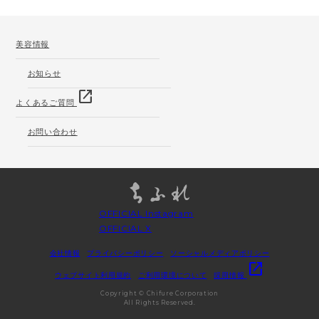
美容情報
お知らせ
open_in_new
よくあるご質問
お問い合わせ
OFFICIAL Instagram
OFFICIAL X
会社情報
プライバシーポリシー
ソーシャルメディアポリシー
open_in_new
ウェブサイト利用規約
ご利用環境について
採用情報
Copyright © Chifure Corporation
All Rights Reserved.