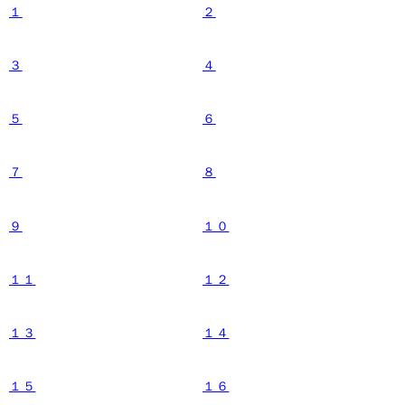
１
２
３
４
５
６
７
８
９
１０
１１
１２
１３
１４
１５
１６