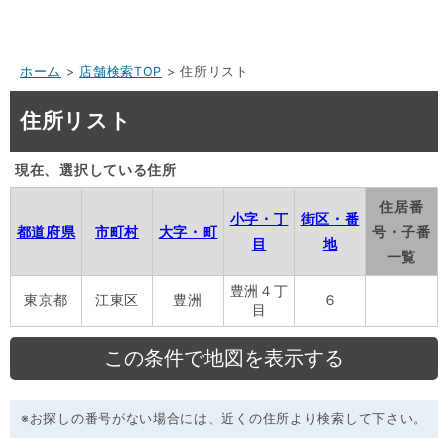
ホーム
>
店舗検索TOP
> 住所リスト
住所リスト
現在、選択している住所
住居番
小字・丁
街区・番
都道府県
市町村
大字・町
号・子番
目
地
一覧
豊洲４丁
東京都
江東区
豊洲
６
目
※お探しの番号がない場合には、近くの住所より検索して下さい。