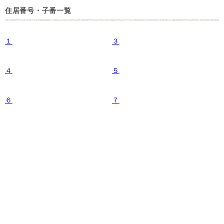
住居番号・子番一覧
１
３
４
５
６
７