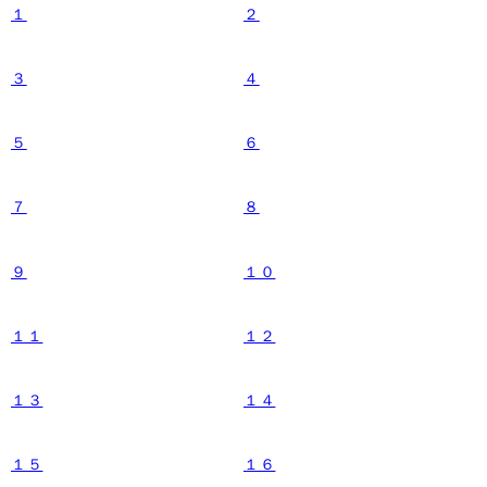
１
２
３
４
５
６
７
８
９
１０
１１
１２
１３
１４
１５
１６