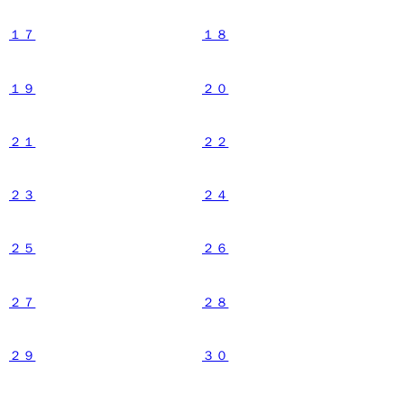
１７
１８
１９
２０
２１
２２
２３
２４
２５
２６
２７
２８
２９
３０