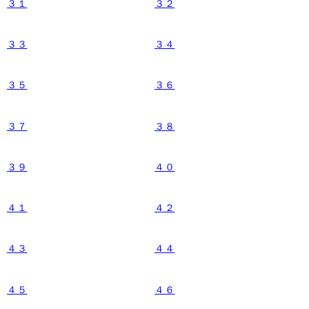
３１
３２
３３
３４
３５
３６
３７
３８
３９
４０
４１
４２
４３
４４
４５
４６