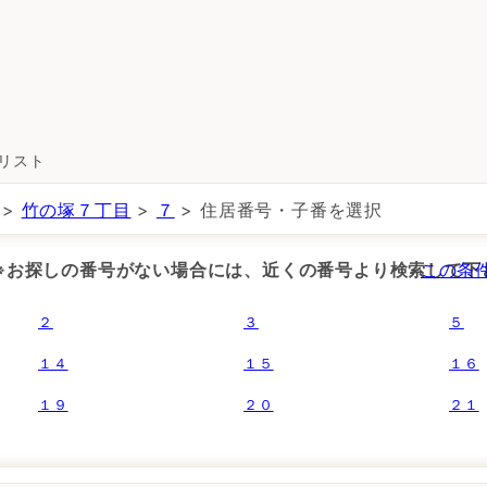
所リスト
>
竹の塚７丁目
>
７
> 住居番号・子番を選択
 ※お探しの番号がない場合には、近くの番号より検索して下
この条
２
３
５
１４
１５
１６
１９
２０
２１