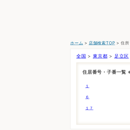
ホーム
>
店舗検索TOP
> 住
全国
>
東京都
>
足立区
住居番号・子番一覧
１
６
１７