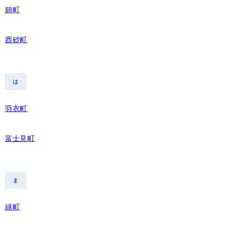
錦町
西砂町
は
羽衣町
富士見町
ま
緑町