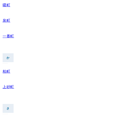
曙町
泉町
一番町
か
柏町
上砂町
さ