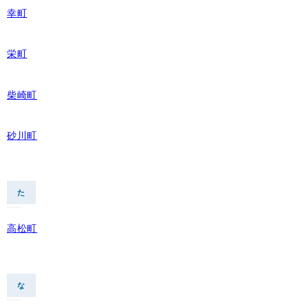
幸町
栄町
柴崎町
砂川町
た
高松町
な