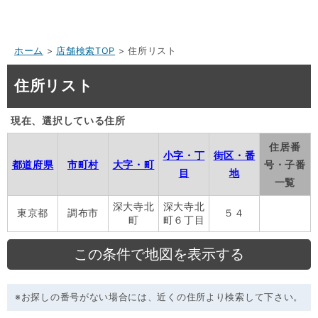
ホーム
>
店舗検索TOP
> 住所リスト
住所リスト
現在、選択している住所
住居番
小字・丁
街区・番
都道府県
市町村
大字・町
号・子番
目
地
一覧
深大寺北
深大寺北
東京都
調布市
５４
町
町６丁目
※お探しの番号がない場合には、近くの住所より検索して下さい。