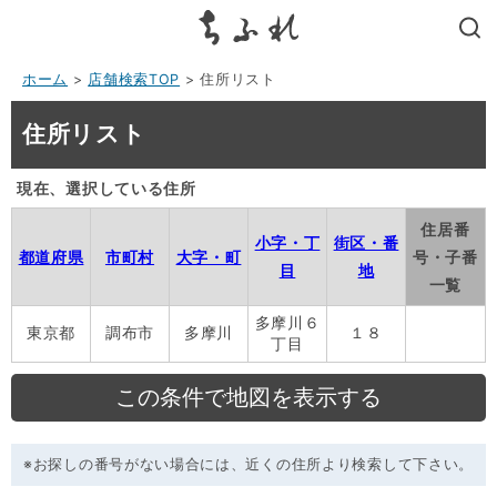
search
ホーム
>
店舗検索TOP
> 住所リスト
住所リスト
現在、選択している住所
住居番
小字・丁
街区・番
都道府県
市町村
大字・町
号・子番
目
地
一覧
多摩川６
東京都
調布市
多摩川
１８
丁目
※お探しの番号がない場合には、近くの住所より検索して下さい。