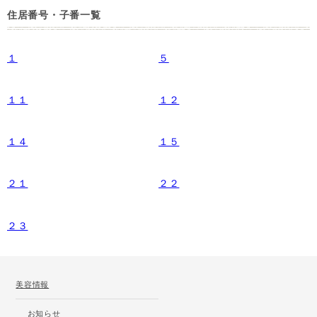
住居番号・子番一覧
１
５
１１
１２
１４
１５
２１
２２
２３
美容情報
お知らせ